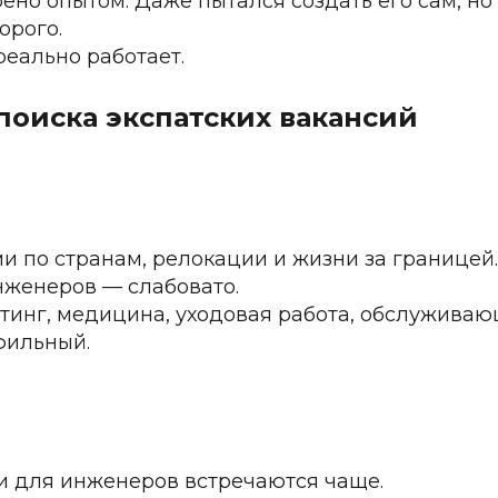
рено опытом. Даже пытался создать его сам, но
орого.
реально работает.
поиска экспатских вакансий
и по странам, релокации и жизни за границей.
нженеров — слабовато.
етинг, медицина, уходовая работа, обслужива
фильный.
и для инженеров встречаются чаще.