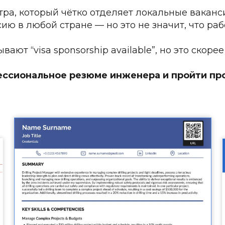
тра, который чётко отделяет локальные ваканси
ию в любой стране — но это не значит, что раб
вают “visa sponsorship available”, но это скоре
ессиональное резюме инженера и пройти про
: