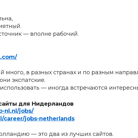
льна,
иятный.
сточник — вполне рабочий.
s.com/
й много, в разных странах и по разным направ
 они экспатские.
 использовать — иногда встречаются интересн
сайты для Нидерландов
nl.nl/jobs/
l/career/jobs-netherlands
олландию — это два из лучших сайтов.